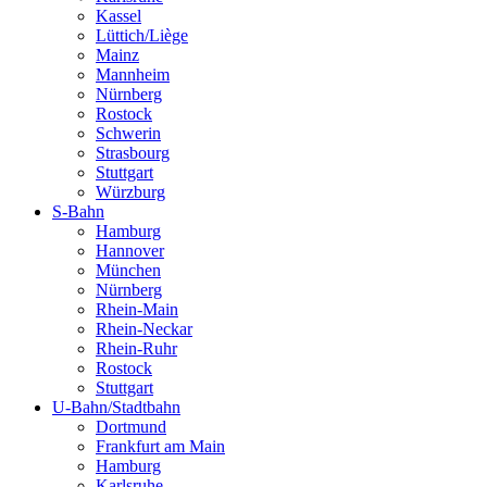
Kassel
Lüttich/Liège
Mainz
Mannheim
Nürnberg
Rostock
Schwerin
Strasbourg
Stuttgart
Würzburg
S-Bahn
Hamburg
Hannover
München
Nürnberg
Rhein-Main
Rhein-Neckar
Rhein-Ruhr
Rostock
Stuttgart
U-Bahn/Stadtbahn
Dortmund
Frankfurt am Main
Hamburg
Karlsruhe