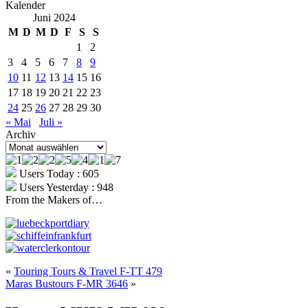
Kalender
Juni 2024
M
D
M
D
F
S
S
1
2
3
4
5
6
7
8
9
10
11
12
13
14
15
16
17
18
19
20
21
22
23
24
25
26
27
28
29
30
« Mai
Juli »
Archiv
Archiv
Users Today : 605
Users Yesterday : 948
From the Makers of…
«
Touring Tours & Travel F-TT 479
Maras Bustours F-MR 3646
»