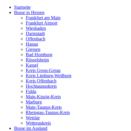
Startseite
Busse in Hessen
Frankfurt am Main
Frankfurt Airport
Wiesbaden
Darmstadt
Offenbach
Hanau
Giessen
Bad Homburg
Rüsselsheim
Kassel
Kreis Gross-Gerau
Kreis Limburg-Weilburg
Kreis Offenbach
Hochtaunuskreis
Fulda
Main-Kinzig-Kreis
Marburg
Main-Taunus-Kreis
Rheingau-Taunus-Kreis
Wetzlar
Wetteraukreis
Busse im Ausland