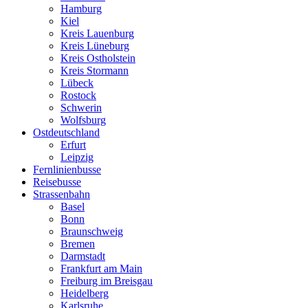
Hamburg
Kiel
Kreis Lauenburg
Kreis Lüneburg
Kreis Ostholstein
Kreis Stormann
Lübeck
Rostock
Schwerin
Wolfsburg
Ostdeutschland
Erfurt
Leipzig
Fernlinienbusse
Reisebusse
Strassenbahn
Basel
Bonn
Braunschweig
Bremen
Darmstadt
Frankfurt am Main
Freiburg im Breisgau
Heidelberg
Karlsruhe