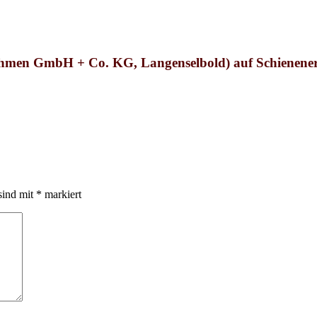
hmen GmbH + Co. KG, Langenselbold
) auf Schienen
sind mit
*
markiert