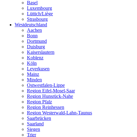
Basel
Luxembourg
Lüttich/Liège
Strasbourg
Westdeutschland
Aachen
Bonn
Dortmund
Duisburg
Kaiserslautern
Koblenz
Köln
Leverkusen
Mainz
Minden
Ostwestfalen-Lippe
Region Eifel-Mosel-Saar
Region Hunsrück-Nahe
Region Pfalz
Region Reinhessen
Region Westerwald-Lahn-Taunus
Saarbrücken
Saarland
Siegen
Trier