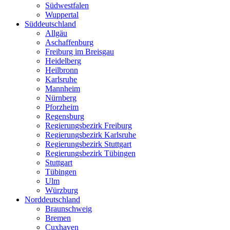
Südwestfalen
Wuppertal
Süddeutschland
Allgäu
Aschaffenburg
Freiburg im Breisgau
Heidelberg
Heilbronn
Karlsruhe
Mannheim
Nürnberg
Pforzheim
Regensburg
Regierungsbezirk Freiburg
Regierungsbezirk Karlsruhe
Regierungsbezirk Stuttgart
Regierungsbezirk Tübingen
Stuttgart
Tübingen
Ulm
Würzburg
Norddeutschland
Braunschweig
Bremen
Cuxhaven