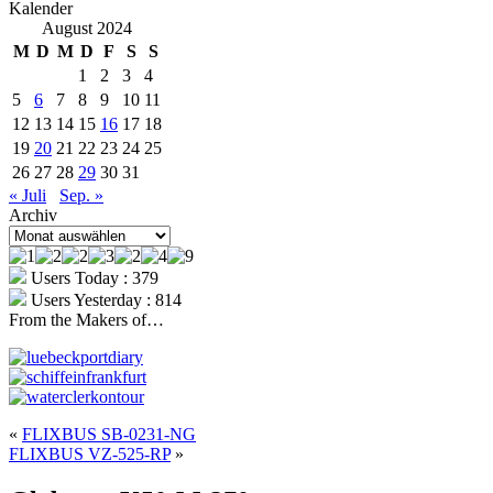
Kalender
August 2024
M
D
M
D
F
S
S
1
2
3
4
5
6
7
8
9
10
11
12
13
14
15
16
17
18
19
20
21
22
23
24
25
26
27
28
29
30
31
« Juli
Sep. »
Archiv
Archiv
Users Today : 379
Users Yesterday : 814
From the Makers of…
«
FLIXBUS SB-0231-NG
FLIXBUS VZ-525-RP
»