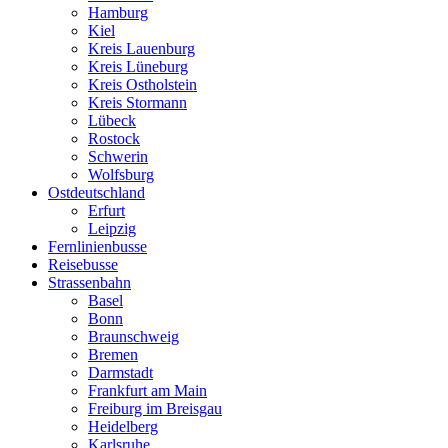
Hamburg
Kiel
Kreis Lauenburg
Kreis Lüneburg
Kreis Ostholstein
Kreis Stormann
Lübeck
Rostock
Schwerin
Wolfsburg
Ostdeutschland
Erfurt
Leipzig
Fernlinienbusse
Reisebusse
Strassenbahn
Basel
Bonn
Braunschweig
Bremen
Darmstadt
Frankfurt am Main
Freiburg im Breisgau
Heidelberg
Karlsruhe