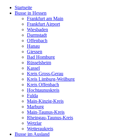
Startseite
Busse in Hessen
Frankfurt am Main
Frankfurt Airport
Wiesbaden
Darmstadt
Offenbach
Hanau
Giessen
Bad Homburg
Rüsselsheim
Kassel
Kreis Gross-Gerau
Kreis Limburg-Weilburg
Kreis Offenbach
Hochtaunuskreis
Fulda
Main-Kinzig-Kreis
Marburg
Main-Taunus-Kreis
Rheingau-Taunus-Kreis
Wetzlar
Wetteraukreis
Busse im Ausland