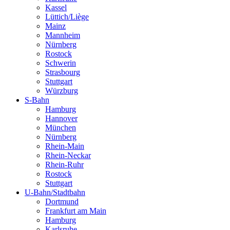
Kassel
Lüttich/Liège
Mainz
Mannheim
Nürnberg
Rostock
Schwerin
Strasbourg
Stuttgart
Würzburg
S-Bahn
Hamburg
Hannover
München
Nürnberg
Rhein-Main
Rhein-Neckar
Rhein-Ruhr
Rostock
Stuttgart
U-Bahn/Stadtbahn
Dortmund
Frankfurt am Main
Hamburg
Karlsruhe