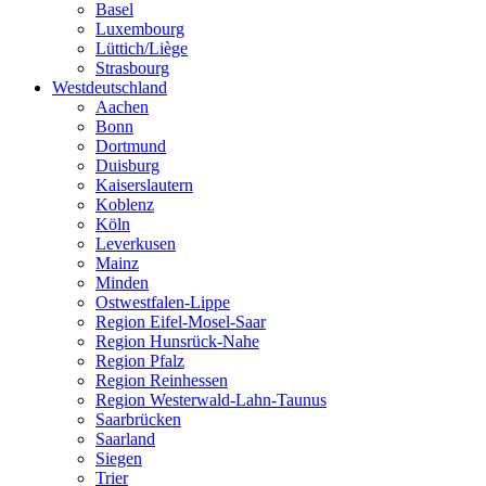
Basel
Luxembourg
Lüttich/Liège
Strasbourg
Westdeutschland
Aachen
Bonn
Dortmund
Duisburg
Kaiserslautern
Koblenz
Köln
Leverkusen
Mainz
Minden
Ostwestfalen-Lippe
Region Eifel-Mosel-Saar
Region Hunsrück-Nahe
Region Pfalz
Region Reinhessen
Region Westerwald-Lahn-Taunus
Saarbrücken
Saarland
Siegen
Trier