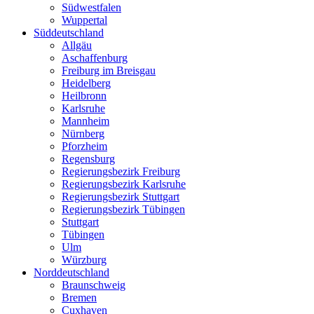
Südwestfalen
Wuppertal
Süddeutschland
Allgäu
Aschaffenburg
Freiburg im Breisgau
Heidelberg
Heilbronn
Karlsruhe
Mannheim
Nürnberg
Pforzheim
Regensburg
Regierungsbezirk Freiburg
Regierungsbezirk Karlsruhe
Regierungsbezirk Stuttgart
Regierungsbezirk Tübingen
Stuttgart
Tübingen
Ulm
Würzburg
Norddeutschland
Braunschweig
Bremen
Cuxhaven