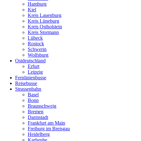
Hamburg
Kiel
Kreis Lauenburg
Kreis Lüneburg
Kreis Ostholstein
Kreis Stormann
Lübeck
Rostock
Schwerin
Wolfsburg
Ostdeutschland
Erfurt
Leipzig
Fernlinienbusse
Reisebusse
Strassenbahn
Basel
Bonn
Braunschweig
Bremen
Darmstadt
Frankfurt am Main
Freiburg im Breisgau
Heidelberg
Karlsruhe