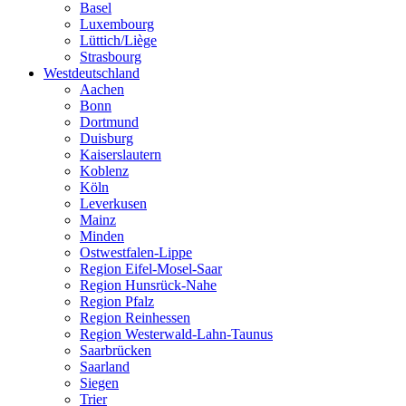
Basel
Luxembourg
Lüttich/Liège
Strasbourg
Westdeutschland
Aachen
Bonn
Dortmund
Duisburg
Kaiserslautern
Koblenz
Köln
Leverkusen
Mainz
Minden
Ostwestfalen-Lippe
Region Eifel-Mosel-Saar
Region Hunsrück-Nahe
Region Pfalz
Region Reinhessen
Region Westerwald-Lahn-Taunus
Saarbrücken
Saarland
Siegen
Trier