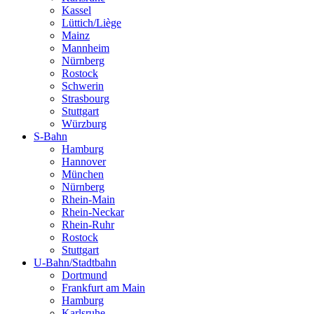
Kassel
Lüttich/Liège
Mainz
Mannheim
Nürnberg
Rostock
Schwerin
Strasbourg
Stuttgart
Würzburg
S-Bahn
Hamburg
Hannover
München
Nürnberg
Rhein-Main
Rhein-Neckar
Rhein-Ruhr
Rostock
Stuttgart
U-Bahn/Stadtbahn
Dortmund
Frankfurt am Main
Hamburg
Karlsruhe