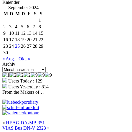
Kalender
September 2024
M
D
M
D
F
S
S
1
2
3
4
5
6
7
8
9
10
11
12
13
14
15
16
17
18
19
20
21
22
23
24
25
26
27
28
29
30
« Aug.
Okt. »
Archiv
Archiv
Users Today : 129
Users Yesterday : 814
From the Makers of…
«
HEAG DA-MB 351
VIAS Bus DN-V 2323
»