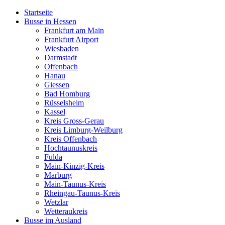
Startseite
Busse in Hessen
Frankfurt am Main
Frankfurt Airport
Wiesbaden
Darmstadt
Offenbach
Hanau
Giessen
Bad Homburg
Rüsselsheim
Kassel
Kreis Gross-Gerau
Kreis Limburg-Weilburg
Kreis Offenbach
Hochtaunuskreis
Fulda
Main-Kinzig-Kreis
Marburg
Main-Taunus-Kreis
Rheingau-Taunus-Kreis
Wetzlar
Wetteraukreis
Busse im Ausland