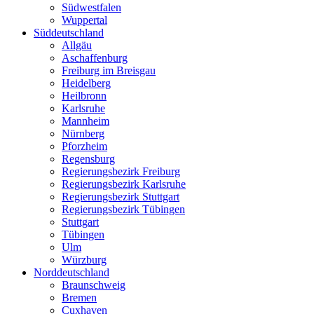
Südwestfalen
Wuppertal
Süddeutschland
Allgäu
Aschaffenburg
Freiburg im Breisgau
Heidelberg
Heilbronn
Karlsruhe
Mannheim
Nürnberg
Pforzheim
Regensburg
Regierungsbezirk Freiburg
Regierungsbezirk Karlsruhe
Regierungsbezirk Stuttgart
Regierungsbezirk Tübingen
Stuttgart
Tübingen
Ulm
Würzburg
Norddeutschland
Braunschweig
Bremen
Cuxhaven