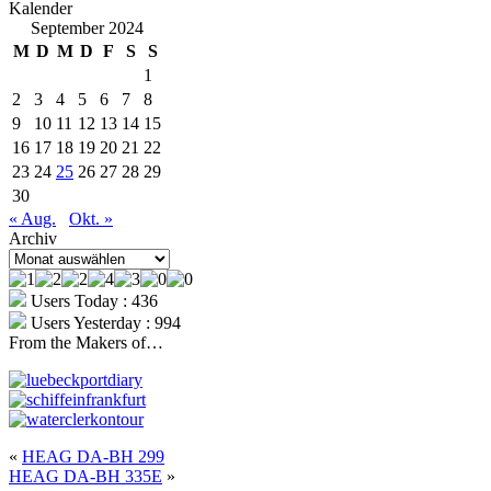
Kalender
September 2024
M
D
M
D
F
S
S
1
2
3
4
5
6
7
8
9
10
11
12
13
14
15
16
17
18
19
20
21
22
23
24
25
26
27
28
29
30
« Aug.
Okt. »
Archiv
Archiv
Users Today : 436
Users Yesterday : 994
From the Makers of…
«
HEAG DA-BH 299
HEAG DA-BH 335E
»