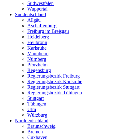
Südwestfalen
Wuppertal
Süddeutschland
Allgäu
Aschaffenburg
Freiburg im Breisgau
Heidelberg
Heilbronn
Karlsruhe
Mannheim
Nürnberg
Pforzheim
Regensburg
Regierungsbezirk Freiburg
Regierungsbezirk Karlsruhe
Regierungsbezirk Stuttgart
Regierungsbezirk Tübingen
Stuttgart
Tübingen
Ulm
Würzburg
Norddeutschland
Braunschweig
Bremen
Cuxhaven