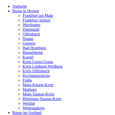
Startseite
Busse in Hessen
Frankfurt am Main
Frankfurt Airport
Wiesbaden
Darmstadt
Offenbach
Hanau
Giessen
Bad Homburg
Rüsselsheim
Kassel
Kreis Gross-Gerau
Kreis Limburg-Weilburg
Kreis Offenbach
Hochtaunuskreis
Fulda
Main-Kinzig-Kreis
Marburg
Main-Taunus-Kreis
Rheingau-Taunus-Kreis
Wetzlar
Wetteraukreis
Busse im Ausland