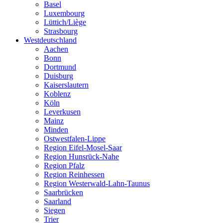
Basel
Luxembourg
Lüttich/Liège
Strasbourg
Westdeutschland
Aachen
Bonn
Dortmund
Duisburg
Kaiserslautern
Koblenz
Köln
Leverkusen
Mainz
Minden
Ostwestfalen-Lippe
Region Eifel-Mosel-Saar
Region Hunsrück-Nahe
Region Pfalz
Region Reinhessen
Region Westerwald-Lahn-Taunus
Saarbrücken
Saarland
Siegen
Trier