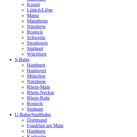
Kassel
Lüttich/Liège
Mainz
Mannheim
Nürnberg
Rostock
Schwerin
Strasbourg
Stuttgart
Würzburg
S-Bahn
Hamburg
Hannover
München
Nürnberg
Rhein-Main
Rhein-Neckar
Rhein-Ruhr
Rostock
Stuttgart
U-Bahn/Stadtbahn
Dortmund
Frankfurt am Main
Hamburg
Karlsruhe