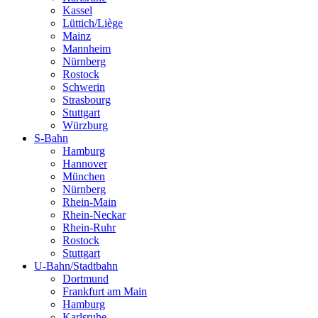
Kassel
Lüttich/Liège
Mainz
Mannheim
Nürnberg
Rostock
Schwerin
Strasbourg
Stuttgart
Würzburg
S-Bahn
Hamburg
Hannover
München
Nürnberg
Rhein-Main
Rhein-Neckar
Rhein-Ruhr
Rostock
Stuttgart
U-Bahn/Stadtbahn
Dortmund
Frankfurt am Main
Hamburg
Karlsruhe