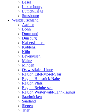
Basel
Luxembourg
Lüttich/Liège
Strasbourg
Westdeutschland
Aachen
Bonn
Dortmund
Duisburg
Kaiserslautern
Koblenz
Köln
Leverkusen
Mainz
Minden
Ostwestfalen-Lippe
Region Eifel-Mosel-Saar
Region Hunsrück-Nahe
Region Pfalz
Region Reinhessen
Region Westerwald-Lahn-Taunus
Saarbrücken
Saarland
Siegen
Trier