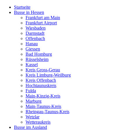
Startseite
Busse in Hessen
Frankfurt am Main
Frankfurt Airport
Wiesbaden
Darmstadt
Offenbach
Hanau
Giessen
Bad Homburg
Rüsselsheim
Kassel
Kreis Gross-Gerau
Kreis Limburg-Weilburg
Kreis Offenbach
Hochtaunuskreis
Fulda
Main-Kinzig-Kreis
Marburg
Main-Taunus-Kreis
Rheingau-Taunus-Kreis
Wetzlar
Wetteraukreis
Busse im Ausland