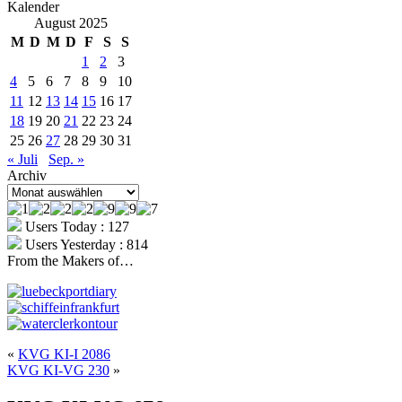
Kalender
August 2025
M
D
M
D
F
S
S
1
2
3
4
5
6
7
8
9
10
11
12
13
14
15
16
17
18
19
20
21
22
23
24
25
26
27
28
29
30
31
« Juli
Sep. »
Archiv
Archiv
Users Today : 127
Users Yesterday : 814
From the Makers of…
«
KVG KI-I 2086
KVG KI-VG 230
»