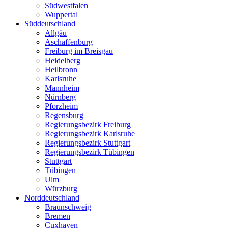
Südwestfalen
Wuppertal
Süddeutschland
Allgäu
Aschaffenburg
Freiburg im Breisgau
Heidelberg
Heilbronn
Karlsruhe
Mannheim
Nürnberg
Pforzheim
Regensburg
Regierungsbezirk Freiburg
Regierungsbezirk Karlsruhe
Regierungsbezirk Stuttgart
Regierungsbezirk Tübingen
Stuttgart
Tübingen
Ulm
Würzburg
Norddeutschland
Braunschweig
Bremen
Cuxhaven