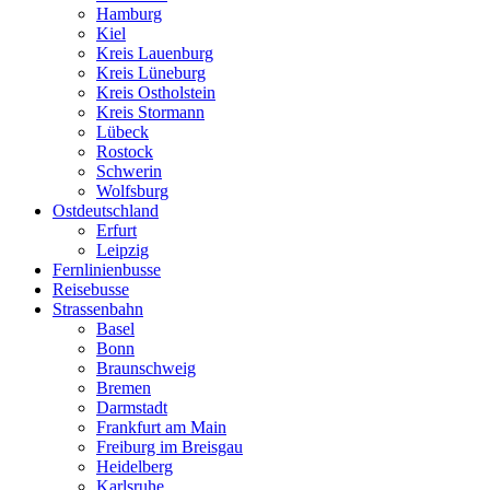
Hamburg
Kiel
Kreis Lauenburg
Kreis Lüneburg
Kreis Ostholstein
Kreis Stormann
Lübeck
Rostock
Schwerin
Wolfsburg
Ostdeutschland
Erfurt
Leipzig
Fernlinienbusse
Reisebusse
Strassenbahn
Basel
Bonn
Braunschweig
Bremen
Darmstadt
Frankfurt am Main
Freiburg im Breisgau
Heidelberg
Karlsruhe