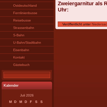
Zweiergarnitur als
Ostdeutschland
Uhr:
Fernlinienbusse
Reisebusse
Veröffentlicht unter
Niedersa
Strassenbahn
S-Bahn
U-Bahn/Stadtbahn
Eisenbahn
Kontakt
Gästebuch
Kalender
Juli 2026
M
D
M
D
F
S
S