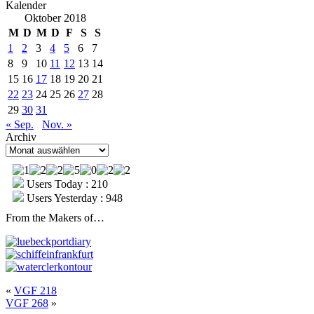
Kalender
Oktober 2018
M
D
M
D
F
S
S
1
2
3
4
5
6
7
8
9
10
11
12
13
14
15
16
17
18
19
20
21
22
23
24
25
26
27
28
29
30
31
« Sep.
Nov. »
Archiv
Archiv
Users Today : 210
Users Yesterday : 948
From the Makers of…
«
VGF 218
VGF 268
»