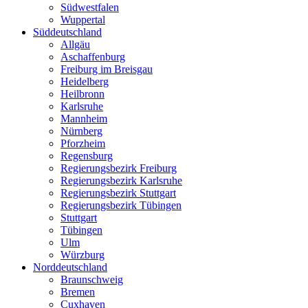
Südwestfalen
Wuppertal
Süddeutschland
Allgäu
Aschaffenburg
Freiburg im Breisgau
Heidelberg
Heilbronn
Karlsruhe
Mannheim
Nürnberg
Pforzheim
Regensburg
Regierungsbezirk Freiburg
Regierungsbezirk Karlsruhe
Regierungsbezirk Stuttgart
Regierungsbezirk Tübingen
Stuttgart
Tübingen
Ulm
Würzburg
Norddeutschland
Braunschweig
Bremen
Cuxhaven