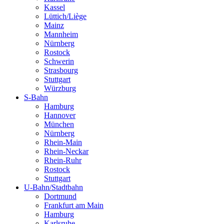
Kassel
Lüttich/Liège
Mainz
Mannheim
Nürnberg
Rostock
Schwerin
Strasbourg
Stuttgart
Würzburg
S-Bahn
Hamburg
Hannover
München
Nürnberg
Rhein-Main
Rhein-Neckar
Rhein-Ruhr
Rostock
Stuttgart
U-Bahn/Stadtbahn
Dortmund
Frankfurt am Main
Hamburg
Karlsruhe