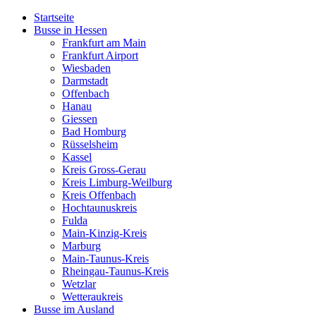
Startseite
Busse in Hessen
Frankfurt am Main
Frankfurt Airport
Wiesbaden
Darmstadt
Offenbach
Hanau
Giessen
Bad Homburg
Rüsselsheim
Kassel
Kreis Gross-Gerau
Kreis Limburg-Weilburg
Kreis Offenbach
Hochtaunuskreis
Fulda
Main-Kinzig-Kreis
Marburg
Main-Taunus-Kreis
Rheingau-Taunus-Kreis
Wetzlar
Wetteraukreis
Busse im Ausland