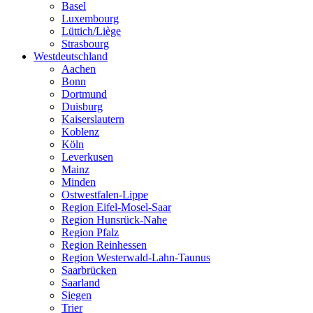
Basel
Luxembourg
Lüttich/Liège
Strasbourg
Westdeutschland
Aachen
Bonn
Dortmund
Duisburg
Kaiserslautern
Koblenz
Köln
Leverkusen
Mainz
Minden
Ostwestfalen-Lippe
Region Eifel-Mosel-Saar
Region Hunsrück-Nahe
Region Pfalz
Region Reinhessen
Region Westerwald-Lahn-Taunus
Saarbrücken
Saarland
Siegen
Trier