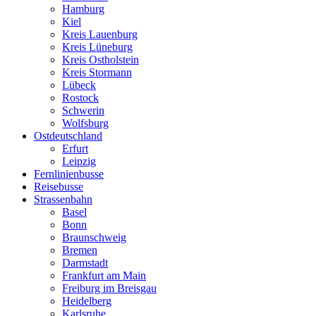
Hamburg
Kiel
Kreis Lauenburg
Kreis Lüneburg
Kreis Ostholstein
Kreis Stormann
Lübeck
Rostock
Schwerin
Wolfsburg
Ostdeutschland
Erfurt
Leipzig
Fernlinienbusse
Reisebusse
Strassenbahn
Basel
Bonn
Braunschweig
Bremen
Darmstadt
Frankfurt am Main
Freiburg im Breisgau
Heidelberg
Karlsruhe