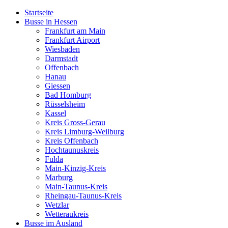
Startseite
Busse in Hessen
Frankfurt am Main
Frankfurt Airport
Wiesbaden
Darmstadt
Offenbach
Hanau
Giessen
Bad Homburg
Rüsselsheim
Kassel
Kreis Gross-Gerau
Kreis Limburg-Weilburg
Kreis Offenbach
Hochtaunuskreis
Fulda
Main-Kinzig-Kreis
Marburg
Main-Taunus-Kreis
Rheingau-Taunus-Kreis
Wetzlar
Wetteraukreis
Busse im Ausland