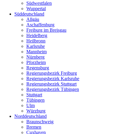
Südwestfalen
Wuppertal
Süddeutschland
Allgäu
Aschaffenburg
Freiburg im Breisgau
Heidelberg
Heilbronn
Karlsruhe
Mannheim
Nürnberg
Pforzheim
Regensburg
Regierungsbezirk Freiburg
Regierungsbezirk Karlsruhe
Regierungsbezirk Stuttgart
Regierungsbezirk Tübingen
Stuttgart
Tübingen
Ulm
Würzburg
Norddeutschland
Braunschweig
Bremen
Cuxhaven