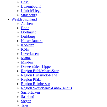
Basel
Luxembourg
Lüttich/Liège
Strasbourg
Westdeutschland
Aachen
Bonn
Dortmund
Duisburg
Kaiserslautern
Koblenz
Köln
Leverkusen
Mainz
Minden
Ostwestfalen-Lippe
Region Eifel-Mosel-Saar
Region Hunsrück-Nahe
Region Pfalz
Region Reinhessen
Region Westerwald-Lahn-Taunus
Saarbrücken
Saarland
Siegen
Trier