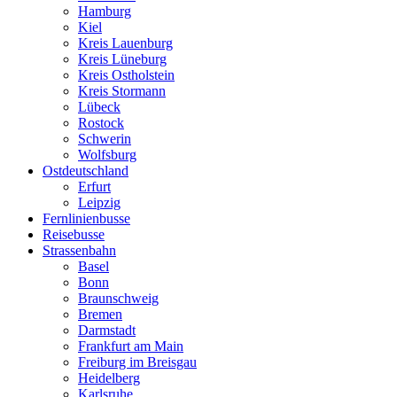
Hamburg
Kiel
Kreis Lauenburg
Kreis Lüneburg
Kreis Ostholstein
Kreis Stormann
Lübeck
Rostock
Schwerin
Wolfsburg
Ostdeutschland
Erfurt
Leipzig
Fernlinienbusse
Reisebusse
Strassenbahn
Basel
Bonn
Braunschweig
Bremen
Darmstadt
Frankfurt am Main
Freiburg im Breisgau
Heidelberg
Karlsruhe