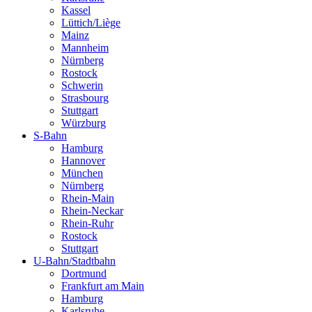
Kassel
Lüttich/Liège
Mainz
Mannheim
Nürnberg
Rostock
Schwerin
Strasbourg
Stuttgart
Würzburg
S-Bahn
Hamburg
Hannover
München
Nürnberg
Rhein-Main
Rhein-Neckar
Rhein-Ruhr
Rostock
Stuttgart
U-Bahn/Stadtbahn
Dortmund
Frankfurt am Main
Hamburg
Karlsruhe