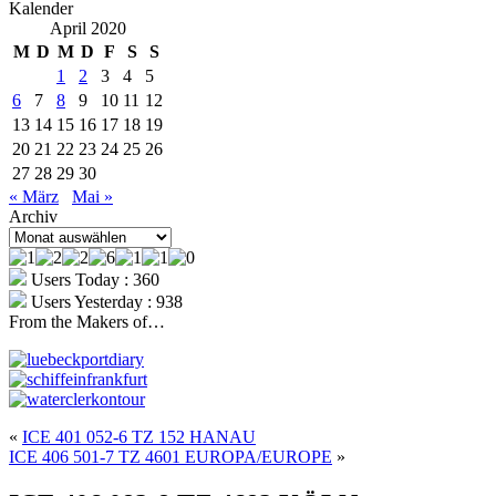
Kalender
April 2020
M
D
M
D
F
S
S
1
2
3
4
5
6
7
8
9
10
11
12
13
14
15
16
17
18
19
20
21
22
23
24
25
26
27
28
29
30
« März
Mai »
Archiv
Archiv
Users Today : 360
Users Yesterday : 938
From the Makers of…
«
ICE 401 052-6 TZ 152 HANAU
ICE 406 501-7 TZ 4601 EUROPA/EUROPE
»