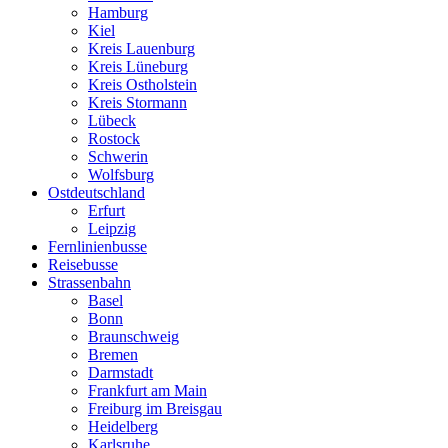
Hamburg
Kiel
Kreis Lauenburg
Kreis Lüneburg
Kreis Ostholstein
Kreis Stormann
Lübeck
Rostock
Schwerin
Wolfsburg
Ostdeutschland
Erfurt
Leipzig
Fernlinienbusse
Reisebusse
Strassenbahn
Basel
Bonn
Braunschweig
Bremen
Darmstadt
Frankfurt am Main
Freiburg im Breisgau
Heidelberg
Karlsruhe