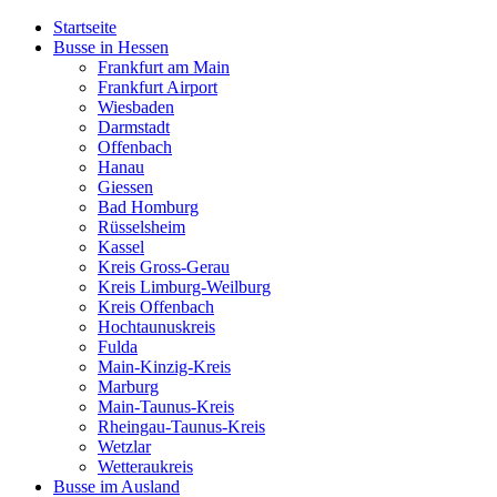
Startseite
Busse in Hessen
Frankfurt am Main
Frankfurt Airport
Wiesbaden
Darmstadt
Offenbach
Hanau
Giessen
Bad Homburg
Rüsselsheim
Kassel
Kreis Gross-Gerau
Kreis Limburg-Weilburg
Kreis Offenbach
Hochtaunuskreis
Fulda
Main-Kinzig-Kreis
Marburg
Main-Taunus-Kreis
Rheingau-Taunus-Kreis
Wetzlar
Wetteraukreis
Busse im Ausland