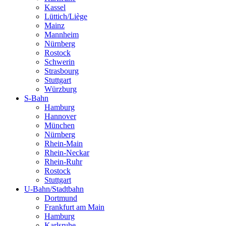
Kassel
Lüttich/Liège
Mainz
Mannheim
Nürnberg
Rostock
Schwerin
Strasbourg
Stuttgart
Würzburg
S-Bahn
Hamburg
Hannover
München
Nürnberg
Rhein-Main
Rhein-Neckar
Rhein-Ruhr
Rostock
Stuttgart
U-Bahn/Stadtbahn
Dortmund
Frankfurt am Main
Hamburg
Karlsruhe