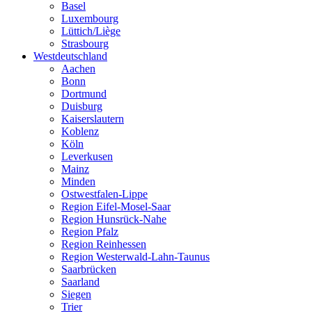
Basel
Luxembourg
Lüttich/Liège
Strasbourg
Westdeutschland
Aachen
Bonn
Dortmund
Duisburg
Kaiserslautern
Koblenz
Köln
Leverkusen
Mainz
Minden
Ostwestfalen-Lippe
Region Eifel-Mosel-Saar
Region Hunsrück-Nahe
Region Pfalz
Region Reinhessen
Region Westerwald-Lahn-Taunus
Saarbrücken
Saarland
Siegen
Trier