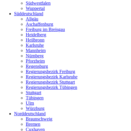
Südwestfalen
Wuppertal
Süddeutschland
Allgäu
Aschaffenburg
Freiburg im Breisgau
Heidelberg
Heilbronn
Karlsruhe
Mannheim
Nürnberg
Pforzheim
Regensburg
Regierungsbezirk Freiburg
Regierungsbezirk Karlsruhe
Regierungsbezirk Stuttgart
Regierungsbezirk Tübingen
Stuttgart
Tübingen
Ulm
Würzburg
Norddeutschland
Braunschweig
Bremen
Cuxhaven