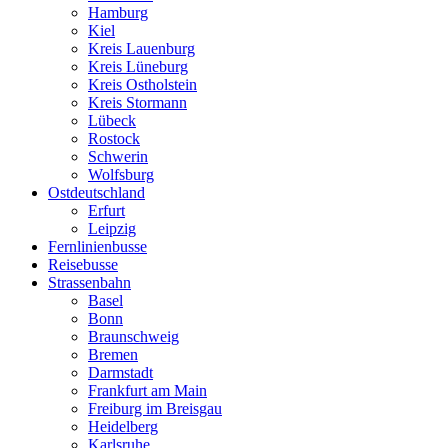
Hamburg
Kiel
Kreis Lauenburg
Kreis Lüneburg
Kreis Ostholstein
Kreis Stormann
Lübeck
Rostock
Schwerin
Wolfsburg
Ostdeutschland
Erfurt
Leipzig
Fernlinienbusse
Reisebusse
Strassenbahn
Basel
Bonn
Braunschweig
Bremen
Darmstadt
Frankfurt am Main
Freiburg im Breisgau
Heidelberg
Karlsruhe