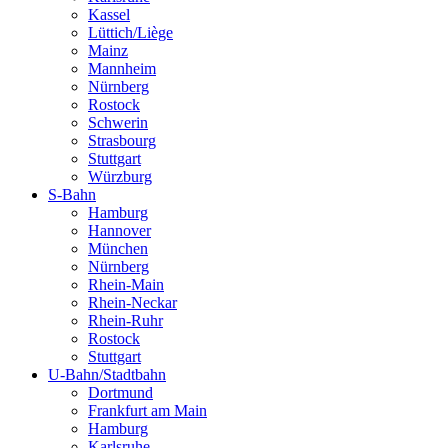
Kassel
Lüttich/Liège
Mainz
Mannheim
Nürnberg
Rostock
Schwerin
Strasbourg
Stuttgart
Würzburg
S-Bahn
Hamburg
Hannover
München
Nürnberg
Rhein-Main
Rhein-Neckar
Rhein-Ruhr
Rostock
Stuttgart
U-Bahn/Stadtbahn
Dortmund
Frankfurt am Main
Hamburg
Karlsruhe