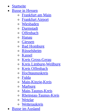
Startseite
Busse in Hessen
Frankfurt am Main
Frankfurt Airport
Wiesbaden
Darmstadt
Offenbach
Hanau
Giessen
Bad Homburg
Rüsselsheim
Kassel
Kreis Gross-Gerau
Kreis Limburg-Weilburg
Kreis Offenbach
Hochtaunuskreis
Fulda
Main-Kinzig-Kreis
Marburg
Main-Taunus-Kreis
Rheingau-Taunus-Kreis
Wetzlar
Wetteraukreis
Busse im Ausland