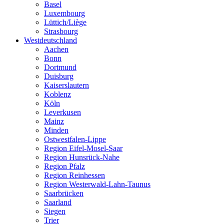
Basel
Luxembourg
Lüttich/Liège
Strasbourg
Westdeutschland
Aachen
Bonn
Dortmund
Duisburg
Kaiserslautern
Koblenz
Köln
Leverkusen
Mainz
Minden
Ostwestfalen-Lippe
Region Eifel-Mosel-Saar
Region Hunsrück-Nahe
Region Pfalz
Region Reinhessen
Region Westerwald-Lahn-Taunus
Saarbrücken
Saarland
Siegen
Trier