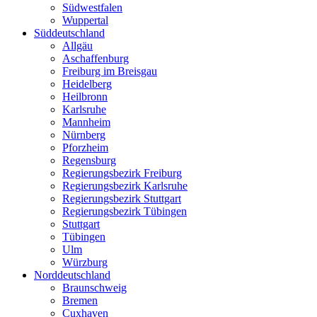
Südwestfalen
Wuppertal
Süddeutschland
Allgäu
Aschaffenburg
Freiburg im Breisgau
Heidelberg
Heilbronn
Karlsruhe
Mannheim
Nürnberg
Pforzheim
Regensburg
Regierungsbezirk Freiburg
Regierungsbezirk Karlsruhe
Regierungsbezirk Stuttgart
Regierungsbezirk Tübingen
Stuttgart
Tübingen
Ulm
Würzburg
Norddeutschland
Braunschweig
Bremen
Cuxhaven