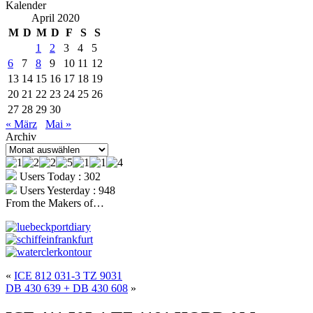
Kalender
April 2020
M
D
M
D
F
S
S
1
2
3
4
5
6
7
8
9
10
11
12
13
14
15
16
17
18
19
20
21
22
23
24
25
26
27
28
29
30
« März
Mai »
Archiv
Archiv
Users Today : 302
Users Yesterday : 948
From the Makers of…
«
ICE 812 031-3 TZ 9031
DB 430 639 + DB 430 608
»